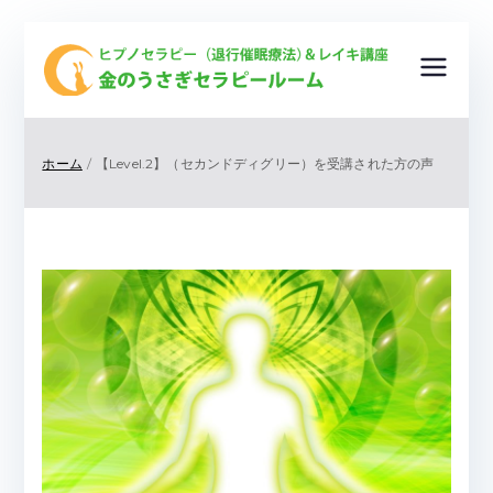
金
ヒプノ
セラピ
の
ー（退
ホーム
【Level.2】（セカンドディグリー）を受講された方の声
行催眠
う
療法）
＆レイ
さ
キ講
座
ぎ
＆ ク
リスタ
セ
ルヒー
リング
ラ