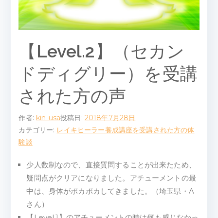
ピ
ー
【Level.2】（セカン
ル
ドディグリー）を受講
ー
された方の声
ム
作者:
kin-usa
投稿日:
2018年7月28日
カテゴリー:
レイキヒーラー養成講座を受講された方の体
験談
少人数制なので、直接質問することが出来たため、
疑問点がクリアになりました。アチューメントの最
中は、身体がポカポカしてきました。（埼玉県・A
さん）
【Level.1】のアチューメントの時は何も感じなかっ