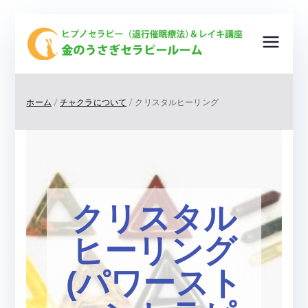
金
ヒプノ
セラピ
の
ー（退
ホーム
チャクラについて
クリスタルヒーリング
行催眠
う
療法）
＆レイ
さ
キ講
座
ぎ
クリスタル
＆ ク
リスタ
セ
ヒーリング
ルヒー
リング
ラ
(パワースト