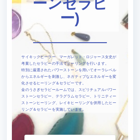
ピ
ーンセラピ
ー)
ー
ル
ー
サイキックヒーラー マーガレット・ロジャース女史が
ム
考案したセラピーの手法でヒーリングを行います。
特別に厳選されたパワーストーンを用いてオーラレベル
からエネルギーを刺激し、ネガティブなエネルギーを変
化させるヒーリング＆セラピーです。
金のうさぎセラピールームでは、スピリチュアルパワー
ストーンセラピー、テラグラムセラピー、トリニティー
ストーンヒーリング、レイキヒーリングを併用したヒー
リング＆セラピーを実施しています。