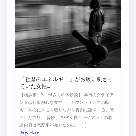
「社畜のエネルギー」がお腹に刺さっ
ていた女性…
【横浜市 S．Mさんの体験談】 本日のクライア
ントは仕事熱心な女性 カウンセリングの時
も、熱心にメモを取りながら真剣に話をする、真
面目な性格。 普段、20代女性クライアントの相
談内容は恋愛系が殆どなのに、 […]
Read More