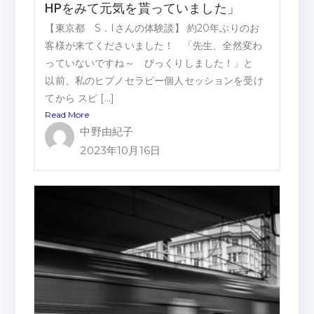
HPをみて元気を貰っていました」
【東京都 S．Iさんの体験談】 約20年ぶりのお
客様が来てくださいました！ 「先生、全然変わ
っていないですね～ びっくりしました！」と
以前、私のヒプノセラピー個人セッションを受け
てから スピ […]
Read More
中野由紀子
2023年10月16日