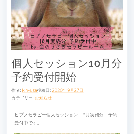
ピ
ー
ル
ー
ム
個人セッション10月分
予約受付開始
作者:
kin-usa
投稿日:
2020年9月27日
カテゴリー:
お知らせ
ヒプノセラピー個人セッション 9月実施分 予約
受付中です。