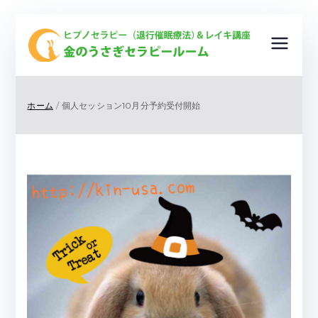
金
ヒプノ
セラピ
の
ー（退
ホーム
個人セッション10月分予約受付開始
行催眠
う
療法）
＆レイ
さ
キ講
座
ぎ
＆ ク
リスタ
セ
ルヒー
リング
ラ