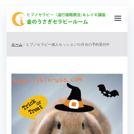
金
ヒプノ
セラピ
の
ー（退
ホーム
ヒプノセラピー個人セッション10月分の予約受付中
行催眠
う
療法）
＆レイ
さ
キ講
座
ぎ
＆ ク
リスタ
セ
ルヒー
リング
ラ