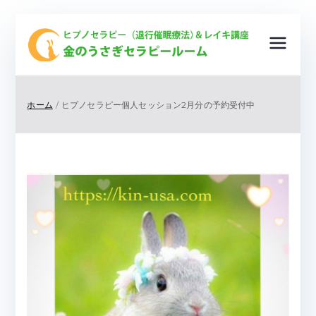
金
ヒプノ
セラピ
の
ー（退
ホーム
ヒプノセラピー個人セッション2月分の予約受付中
行催眠
う
療法）
＆レイ
さ
キ講
座
ぎ
＆ ク
リスタ
セ
ルヒー
リング
ラ