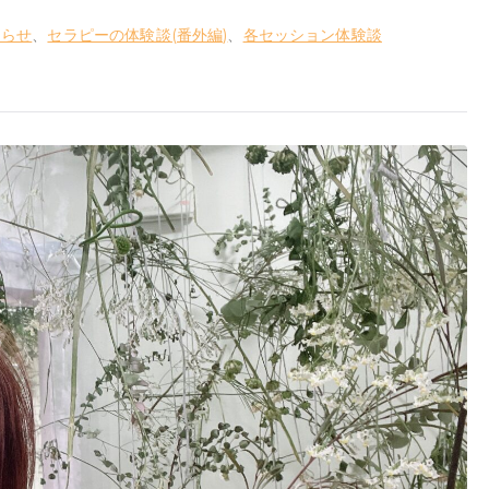
知らせ
、
セラピーの体験談(番外編)
、
各セッション体験談