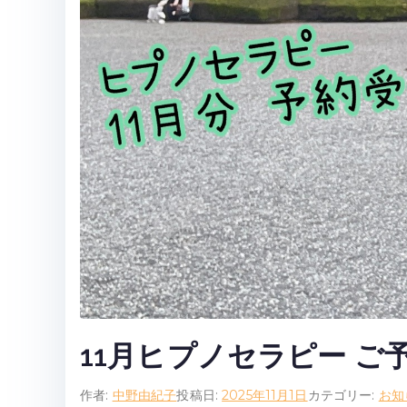
11月ヒプノセラピー ご
作者:
中野由紀子
投稿日:
2025年11月1日
カテゴリー:
お知