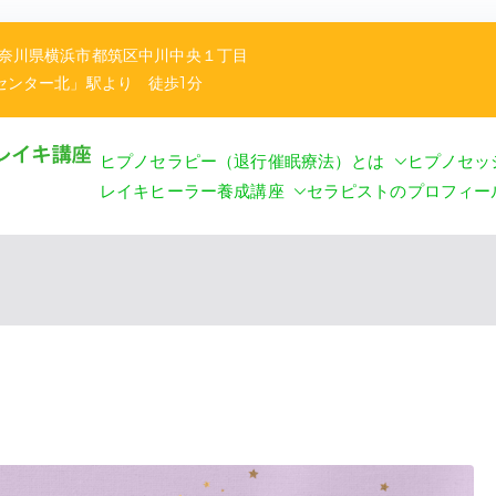
神奈川県横浜市都筑区中川中央１丁目
」駅より 徒歩1分
ヒプノセラピー（退行催眠療法）とは
ヒプノセッ
金のうさぎセラピ
ヒプノセラピー（退行催眠療法） ＆レイキ講座
レイキヒーラー養成講座
セラピストのプロフィー