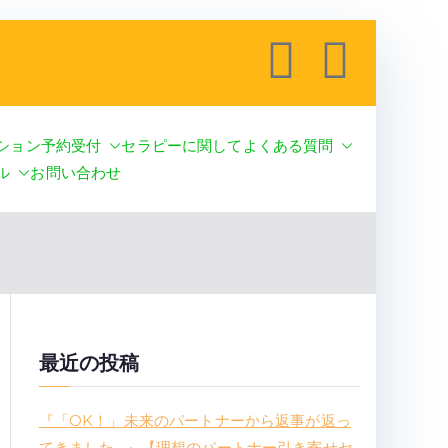
ション予約受付
セラピーに関してよくある質問
ールーム
 ＆ クリスタルヒーリング
ル
お問い合わせ
最近の投稿
『「OK！」未来のパートナーから返事が返っ
てきました…』【理想のパートナー引き寄せセ