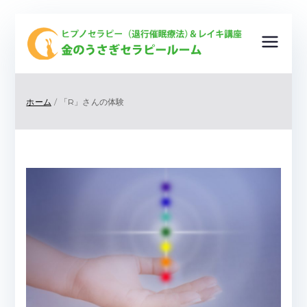
金
ヒプノ
セラピ
の
ー（退
ホーム
「R」さんの体験
行催眠
う
療法）
＆レイ
さ
キ講
座
ぎ
＆ ク
リスタ
セ
ルヒー
リング
ラ