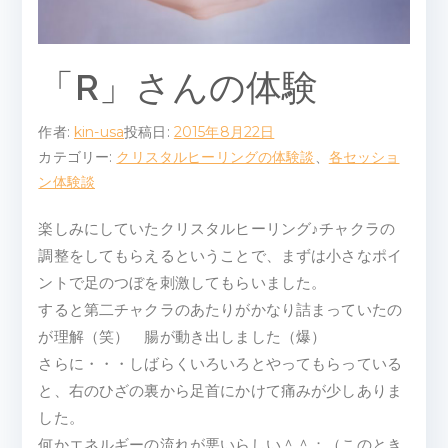
ピ
ー
「R」さんの体験
ル
作者:
kin-usa
投稿日:
2015年8月22日
ー
カテゴリー:
クリスタルヒーリングの体験談
、
各セッショ
ン体験談
ム
楽しみにしていたクリスタルヒーリング♪チャクラの
調整をしてもらえるということで、まずは小さなポイ
ントで足のつぼを刺激してもらいました。
すると第二チャクラのあたりがかなり詰まっていたの
が理解（笑） 腸が動き出しました（爆）
さらに・・・しばらくいろいろとやってもらっている
と、右のひざの裏から足首にかけて痛みが少しありま
した。
何かエネルギーの流れが悪いらしい＾＾；（このとき