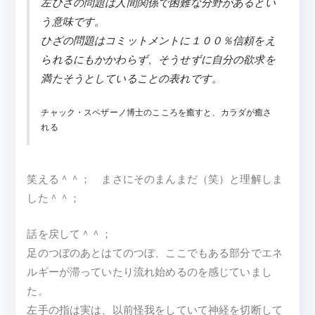
左ひざの問題は人間関係で困難な分野があるとい
う意味です。
ひざの問題はコミットメントに１００％信頼をえ
られるにもかかわらず、そうせずに自分の欲求を
満たそうとしていることの表れです。
チャック・スペザーノ博士のこころを癒すと、カラダが癒さ
れる
笑える＾＾； まさにそのまんまだ（笑）と理解しま
した＾＾；
話を戻して＾＾；
足のつぼのあとはてのつぼ、ここでもある部分でエネ
ルギーが滞っていたり流れ始めるのを感じていまし
た。
左手の指は実は、以前怪我をしていて神経を切断して