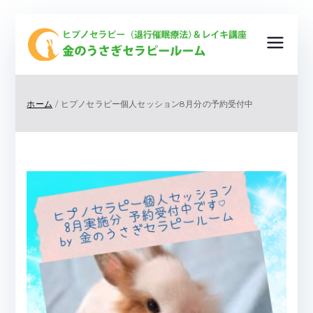
金
ヒプノ
セラピ
の
ー（退
ホーム
ヒプノセラピー個人セッション8月分の予約受付中
行催眠
う
療法）
＆レイ
さ
キ講
座
ぎ
＆ ク
リスタ
セ
ルヒー
リング
ラ