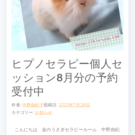
ピ
ー
ル
ー
ム
ヒプノセラピー個人セ
ッション8月分の予約
受付中
作者:
中野由紀子
投稿日:
2023年7月28日
カテゴリー:
お知らせ
こんにちは 金のうさぎセラピールーム 中野由紀