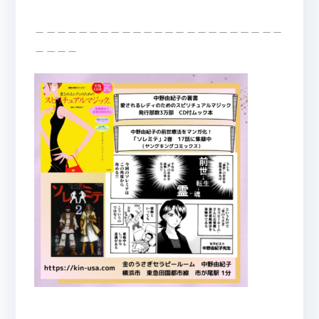
＿＿＿＿＿＿＿＿＿＿＿＿＿＿＿＿＿＿＿＿＿＿＿
＿＿＿＿