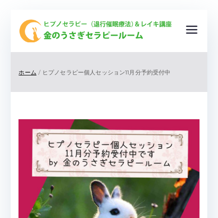
金
ヒプノ
セラピ
の
ー（退
ホーム
ヒプノセラピー個人セッション11月分予約受付中
行催眠
う
療法）
＆レイ
さ
キ講
座
ぎ
＆ ク
リスタ
セ
ルヒー
リング
ラ