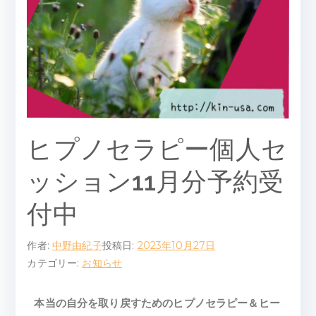
ピ
ー
ル
ー
ム
ヒプノセラピー個人セ
ッション11月分予約受
付中
作者:
中野由紀子
投稿日:
2023年10月27日
カテゴリー:
お知らせ
本当の自分を取り戻すためのヒプノセラピー＆ヒー