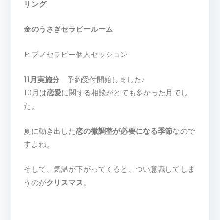
リング
金のうさぎセラピールーム
ヒプノセラピー個人セッション
11月実施分
予約受付開始しました♪
10月は
恋愛
に関する相談がとても多かった月でし
た。
夏に動き出した
恋の微調整が必要になる季節
なので
すよね。
そして、気温が下がってくると、つい意識してしま
うのが
クリスマス
。