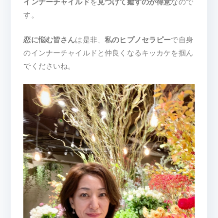
インナーチャイルド
を
見つけて癒すのが得意
なので
す。
恋に悩む皆さん
は是非、
私のヒプノセラピー
で自身
のインナーチャイルドと仲良くなるキッカケを掴ん
でくださいね。