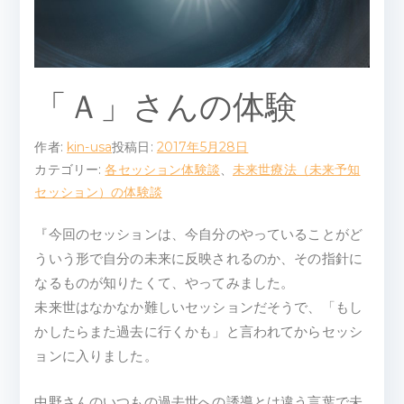
ピ
ー
ル
「Ａ」さんの体験
ー
作者:
kin-usa
投稿日:
2017年5月28日
カテゴリー:
各セッション体験談
、
未来世療法（未来予知
ム
セッション）の体験談
『今回のセッションは、今自分のやっていることがど
ういう形で自分の未来に反映されるのか、その指針に
なるものが知りたくて、やってみました。
未来世はなかなか難しいセッションだそうで、「もし
かしたらまた過去に行くかも」と言われてからセッシ
ョンに入りました。
中野さんのいつもの過去世への誘導とは違う言葉で未