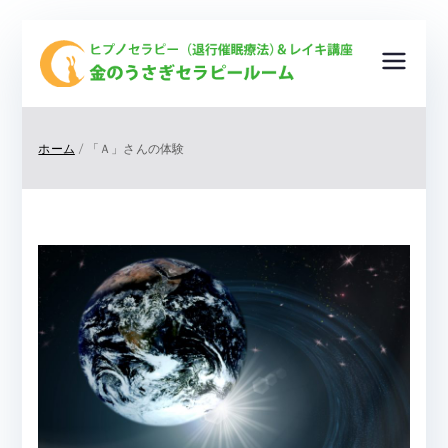
金
ヒプノ
セラピ
の
ー（退
ホーム
「Ａ」さんの体験
行催眠
う
療法）
＆レイ
さ
キ講
座
ぎ
＆ ク
リスタ
セ
ルヒー
リング
ラ