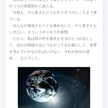
のうちの何度目かにあたる」
「今回も、やり直すかどうかギリギリのところまで来
ている」
「みんなの進化スピードを速めないと、やり直すかも
しれない。そういうギリギリの状態」
「だから、私は世の中を進化させるひとつの点とし
て、ほかの同様の点とつながって点を面にして、世界
を包んでいかなければいけない。それが自分の使
命」 などでした。